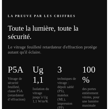
LA PREUVE PAR LES CHIFFRES
Toute la lumière, toute la
sécurité.
Le vitrage feuilleté retardateur d'effraction protège
autant qu'il éclaire.
P5A
Ug
3
100
1,1
%
Vitrage de
techniques de
sécurité
vitrage :
feuilleté,
dépoli sablé
Isolation du
des portes
classe P5A
(PS),
vitrage
entièrement
(retardateur
matelux
jusqu’à Ug
vitrées, pour
d’effraction)
(ML),
1,1 W/m²K
une lumière
impression
maximale
(PP)