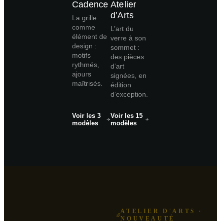
Cadence
Atelier
d’Arts
La grille
comme
L’art du
élément de
verre à son
design :
sommet :
motifs
des pièces
rythmés,
d’art
ajours
signées, en
maîtrisés.
édition
d’exception.
Voir les 3
Voir les 15
modèles
modèles
ATELIER D'ARTS ·
NOUVEAUTÉ