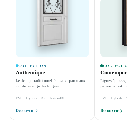
COLLECTION
COLLECTION
Authentique
Contemporain
Le design traditionnel français : panneaux
Lignes épurées, insert
moulurés et grilles forgées.
personnalisation total
PVC · Hybride · Alu · Textural®
PVC · Hybride · Alu · T
Découvrir
Découvrir