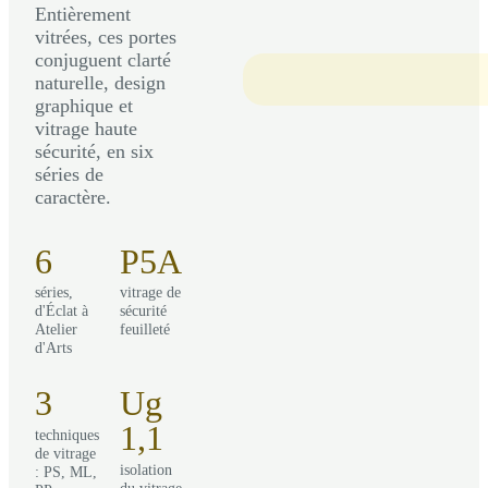
Entièrement
vitrées, ces portes
conjuguent clarté
naturelle, design
graphique et
vitrage haute
sécurité, en six
séries de
caractère.
6
P5A
séries,
vitrage de
d'Éclat à
sécurité
Atelier
feuilleté
d'Arts
3
Ug
1,1
techniques
de vitrage
isolation
: PS, ML,
du vitrage