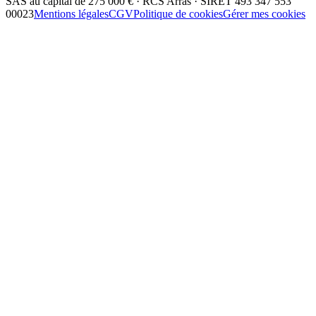
SAS au capital de 275 000 € · RCS Arras · SIRET 493 347 553
00023
Mentions légales
CGV
Politique de cookies
Gérer mes cookies