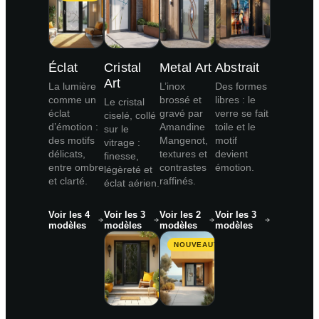
Éclat
Cristal
Metal Art
Abstrait
Art
La lumière
L’inox
Des formes
comme un
brossé et
libres : le
Le cristal
éclat
gravé par
verre se fait
ciselé, collé
d’émotion :
Amandine
toile et le
sur le
des motifs
Mangenot,
motif
vitrage :
délicats,
textures et
devient
finesse,
entre ombre
contrastes
émotion.
légèreté et
et clarté.
raffinés.
éclat aérien.
Voir les 4
Voir les 3
Voir les 2
Voir les 3
modèles
modèles
modèles
modèles
NOUVEAUTÉ