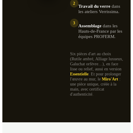
2
Travail du verre
dans
les ateliers Verrissima.
3
Assemblage
dans les
Hauts-de-France par les
équipes PROFERM.
Six pièces d'art au choix
(Rutile ambré, Alliage luxueux,
Galuchat orfèvre…), en face
lisse ou relief, aussi en version
Essentielle
. Et pour prolonger
l'œuvre au mur, le
Miro'Art
:
une pièce unique, créée à la
main, avec certificat
d'authenticité.